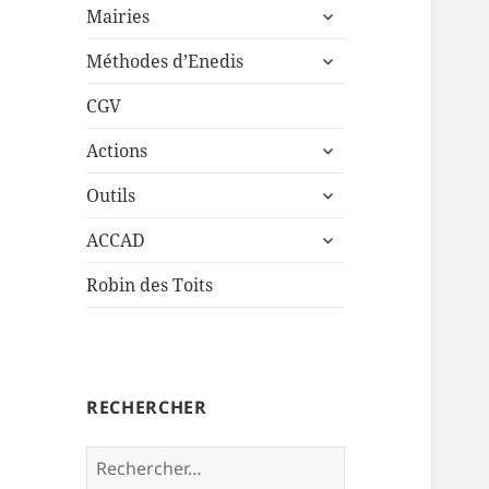
ouvrir
sous-
Mairies
le
menu
ouvrir
sous-
Méthodes d’Enedis
le
menu
sous-
CGV
menu
ouvrir
Actions
le
ouvrir
sous-
Outils
le
menu
ouvrir
sous-
ACCAD
le
menu
sous-
Robin des Toits
menu
RECHERCHER
Rechercher :