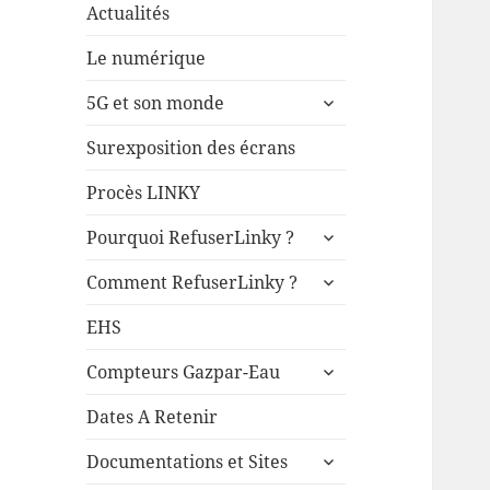
Actualités
Le numérique
ouvrir
5G et son monde
le
sous-
Surexposition des écrans
menu
Procès LINKY
ouvrir
Pourquoi RefuserLinky ?
le
ouvrir
sous-
Comment RefuserLinky ?
le
menu
sous-
EHS
menu
ouvrir
Compteurs Gazpar-Eau
le
sous-
Dates A Retenir
menu
ouvrir
Documentations et Sites
le