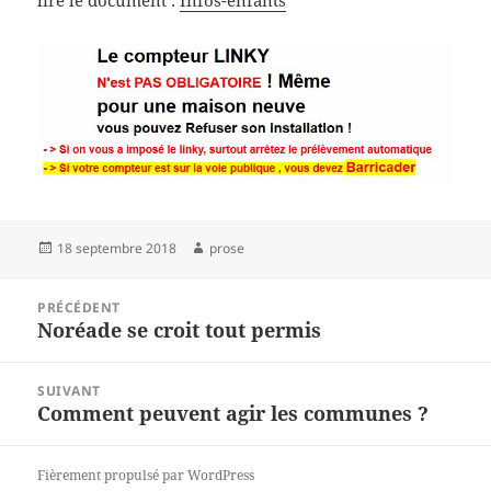
lire le document :
Infos-enfants
Publié
Auteur
18 septembre 2018
prose
le
Navigation
PRÉCÉDENT
de
Noréade se croit tout permis
Article
l’article
précédent :
SUIVANT
Comment peuvent agir les communes ?
Article
suivant :
Fièrement propulsé par WordPress