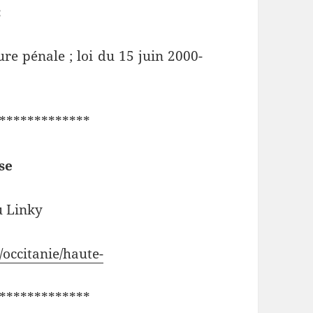
:
ure pénale ; loi du 15 juin 2000-
************
se
u Linky
/occitanie/haute-
************