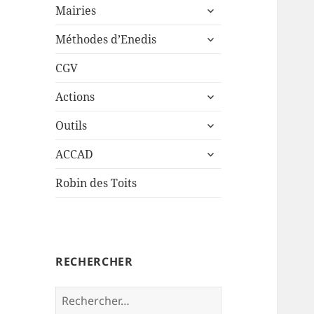
ouvrir
sous-
Mairies
le
menu
ouvrir
sous-
Méthodes d’Enedis
le
menu
sous-
CGV
menu
ouvrir
Actions
le
ouvrir
sous-
Outils
le
menu
ouvrir
sous-
ACCAD
le
menu
sous-
Robin des Toits
menu
RECHERCHER
Rechercher :