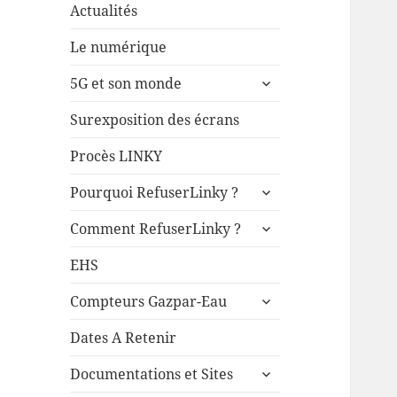
Actualités
Le numérique
ouvrir
5G et son monde
le
sous-
Surexposition des écrans
menu
Procès LINKY
ouvrir
Pourquoi RefuserLinky ?
le
ouvrir
sous-
Comment RefuserLinky ?
le
menu
sous-
EHS
menu
ouvrir
Compteurs Gazpar-Eau
le
sous-
Dates A Retenir
menu
ouvrir
Documentations et Sites
le