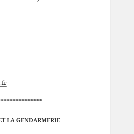
.fr
*************
 ET LA GENDARMERIE