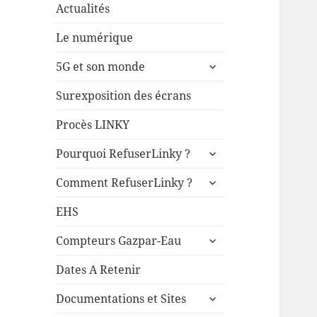
Actualités
Le numérique
ouvrir
5G et son monde
le
sous-
Surexposition des écrans
menu
Procès LINKY
ouvrir
Pourquoi RefuserLinky ?
le
ouvrir
sous-
Comment RefuserLinky ?
le
menu
sous-
EHS
menu
ouvrir
Compteurs Gazpar-Eau
le
sous-
Dates A Retenir
menu
ouvrir
Documentations et Sites
le