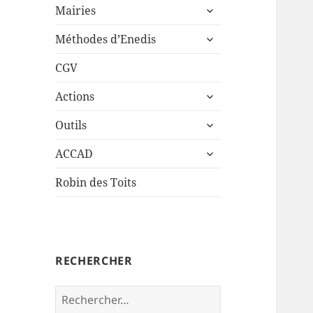
ouvrir
sous-
Mairies
le
menu
ouvrir
sous-
Méthodes d’Enedis
le
menu
sous-
CGV
menu
ouvrir
Actions
le
ouvrir
sous-
Outils
le
menu
ouvrir
sous-
ACCAD
le
menu
sous-
Robin des Toits
menu
RECHERCHER
Rechercher :