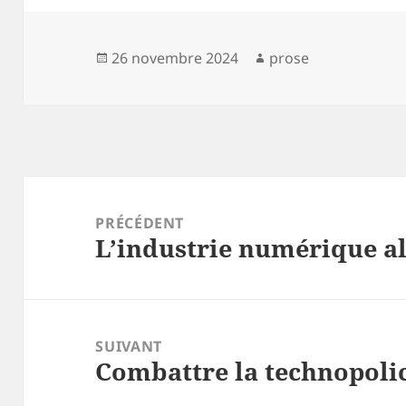
Publié
Auteur
26 novembre 2024
prose
le
Navigation
de
PRÉCÉDENT
L’industrie numérique al
l’article
Article
précédent :
SUIVANT
Combattre la technopolice
Article
suivant :