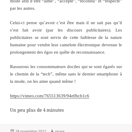
mode afin d’être “aimé”, “accepté”, “reconnu” et “respecté”
par les autres.
Celui-ci pense qu’avoir c’est être mais il ne sait pas qu’il
s’est fait avoir (par les discours publicitaires). Les
publicitaires se sont servis de cette faiblesse de la nature
humaine pour vendre leur camelote électronique devenue le
prolongement des égos en quête de reconnaissance.
Rassurons les consommateurs dociles qui se sont égarés sur
le chemin de la “tech”, même sans le dernier smartphone à
la mode, on les aime quand même !
https://vimeo.com/765513639/94e0bcb1c6
Un peu plus de 4 minutes
Publié
Auteur
28 novembre 2022
prose