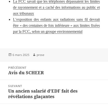
La FCC savait que les téléphones dépassaient les limites
de rayonnement et a caché des informations au public et
aux tribunaux
L’exposition des enfants aux radiations sans fil devrait
être « des centaines de fois inférieure » aux limites fixées
par la FCC, selon un groupe environnemental
Publié
Auteur
6 mars 2025
prose
le
Navigation
PRÉCÉDENT
de
Avis du SCHEER
Article
l’article
précédent :
SUIVANT
Un ancien salarié d’EDF fait des
Article
révélations glaçantes
suivant :