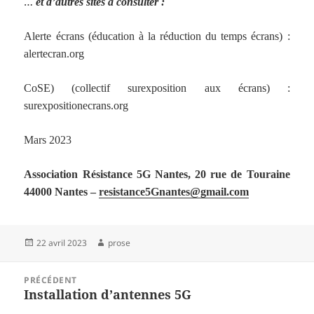
…
et d’
autres
sites à consulter :
Alerte écrans (éducation à la réduction du temps écrans) :
alertecran.org
CoSE) (collectif surexposition aux écrans) :
surexpositionecrans.org
Mars 2023
Association
Résistance 5G Nantes,
20 rue de Touraine
44000 Nantes –
resi
s
tance5Gnantes@gmail.com
Publié
Auteur
22 avril 2023
prose
le
Navigation
PRÉCÉDENT
de
Installation d’antennes 5G
Article
l’article
précédent :