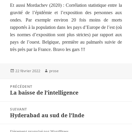
Et aussi Mordachev (2020) : Corrélation statistique entre la
gravité de l’épidémie et l’exposition des personnes aux
ondes. Par exemple environ 20 fois moins de morts
rapportés à la population dans les pays d’Europe de l’est (où
les normes d’exposition sont plus strictes) par rapport aux
pays de l’ouest. Belgique, première au palmarès suivie de
très près par la France. Bravo les gars !!!
Publié
Auteur
22 février 2022
prose
le
Navigation
PRÉCÉDENT
de
La baisse de l’intelligence
Article
l’article
précédent :
SUIVANT
Hyderabad au sud de l’Inde
Article
suivant :
Fièrement propulsé par WordPress