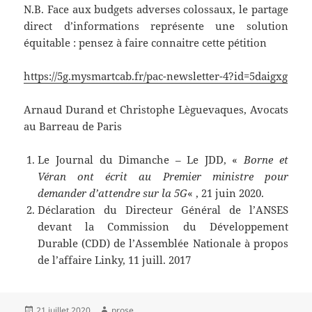
N.B. Face aux budgets adverses colossaux, le partage
direct d’informations représente une solution
équitable : pensez à faire connaitre cette pétition
https://5g.mysmartcab.fr/pac-newsletter-4?id=5daigxg
Arnaud Durand et Christophe Lèguevaques, Avocats
au Barreau de Paris
Le Journal du Dimanche – Le JDD, «
Borne et
Véran ont écrit au Premier ministre pour
demander d’attendre sur la 5G
« , 21 juin 2020.
Déclaration du Directeur Général de l’ANSES
devant la Commission du Développement
Durable (CDD) de l’Assemblée Nationale à propos
de l’affaire Linky, 11 juill. 2017
Publié
Auteur
21 juillet 2020
prose