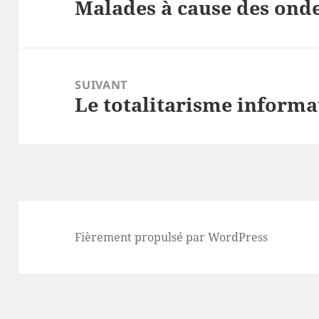
Malades à cause des ond
l’article
Article
précédent :
SUIVANT
Le totalitarisme informa
Article
suivant :
Fièrement propulsé par WordPress