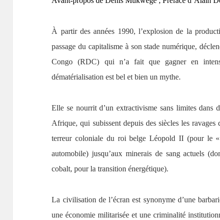
Avant-propos de Denis Mukwege ; Préface d’Alain D
À partir des années 1990, l’explosion de la producti
passage du capitalisme à son stade numérique, décle
Congo (RDC) qui n’a fait que gagner en intensi
dématérialisation est bel et bien un mythe.
Elle se nourrit d’un extractivisme sans limites dans
Afrique, qui subissent depuis des siècles les ravages d
terreur coloniale du roi belge Léopold II (pour le «
automobile) jusqu’aux minerais de sang actuels (dont
cobalt, pour la transition énergétique).
La civilisation de l’écran est synonyme d’une barbar
une économie militarisée et une criminalité institutionn