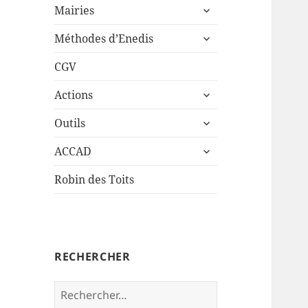
ouvrir
sous-
Mairies
le
menu
ouvrir
sous-
Méthodes d’Enedis
le
menu
sous-
CGV
menu
ouvrir
Actions
le
ouvrir
sous-
Outils
le
menu
ouvrir
sous-
ACCAD
le
menu
sous-
Robin des Toits
menu
RECHERCHER
Rechercher :