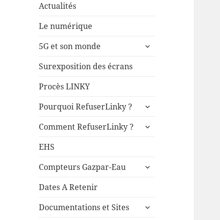
Actualités
Le numérique
ouvrir
5G et son monde
le
sous-
Surexposition des écrans
menu
Procès LINKY
ouvrir
Pourquoi RefuserLinky ?
le
ouvrir
sous-
Comment RefuserLinky ?
le
menu
sous-
EHS
menu
ouvrir
Compteurs Gazpar-Eau
le
sous-
Dates A Retenir
menu
ouvrir
Documentations et Sites
le