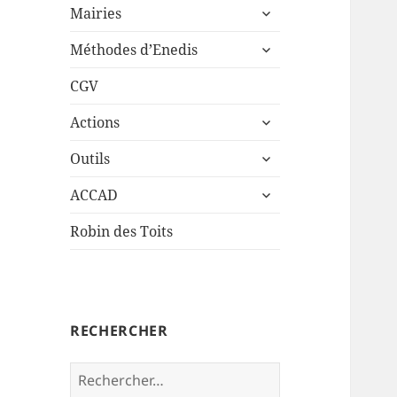
ouvrir
sous-
Mairies
le
menu
ouvrir
sous-
Méthodes d’Enedis
le
menu
sous-
CGV
menu
ouvrir
Actions
le
ouvrir
sous-
Outils
le
menu
ouvrir
sous-
ACCAD
le
menu
sous-
Robin des Toits
menu
RECHERCHER
Rechercher :