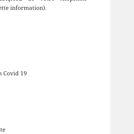
ette information).
n Covid 19
ite