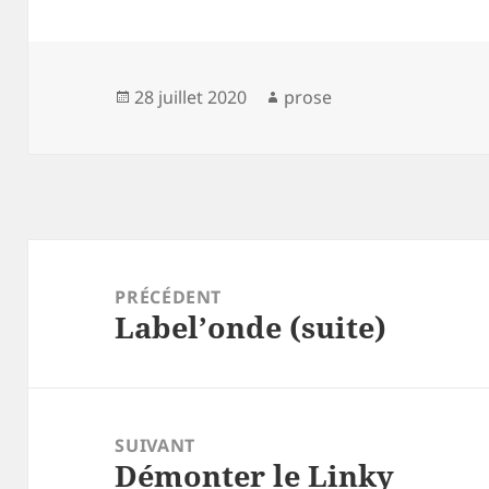
Publié
Auteur
28 juillet 2020
prose
le
Navigation
de
PRÉCÉDENT
Label’onde (suite)
l’article
Article
précédent :
SUIVANT
Démonter le Linky
Article