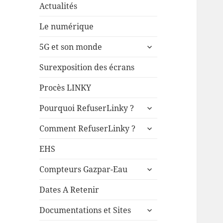
Actualités
Le numérique
ouvrir
5G et son monde
le
sous-
Surexposition des écrans
menu
Procès LINKY
ouvrir
Pourquoi RefuserLinky ?
le
ouvrir
sous-
Comment RefuserLinky ?
le
menu
sous-
EHS
menu
ouvrir
Compteurs Gazpar-Eau
le
sous-
Dates A Retenir
menu
ouvrir
Documentations et Sites
le