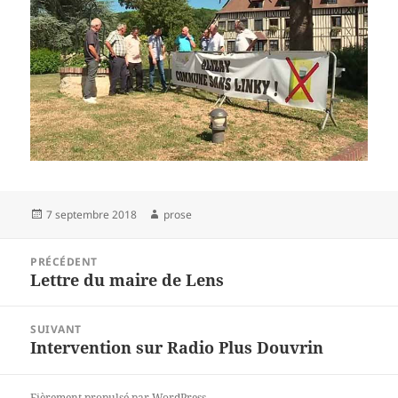
Publié
Auteur
7 septembre 2018
prose
le
Navigation
PRÉCÉDENT
de
Lettre du maire de Lens
Article
l’article
précédent :
SUIVANT
Intervention sur Radio Plus Douvrin
Article
suivant :
Fièrement propulsé par WordPress