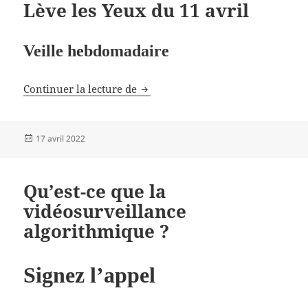
Lève les Yeux du 11 avril
Veille hebdomadaire
Lève les Yeux du 11 avril
Continuer la lecture de
Publié
17 avril 2022
le
Qu’est-ce que la
vidéosurveillance
algorithmique ?
Signez l’appel