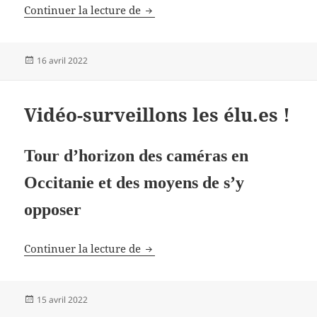
Qu’est-ce que la vidéosurveillanc
Continuer la lecture de
Publié
16 avril 2022
le
Vidéo-surveillons les élu.es !
Tour d’horizon des caméras en
Occitanie et des moyens de s’y
opposer
Vidéo-surveillons les élu.es !
Continuer la lecture de
Publié
15 avril 2022
le