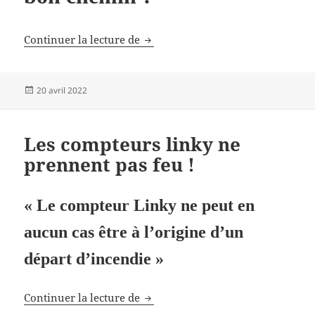
Un projet d’antenne à Lestrem
Continuer la lecture de
Publié
20 avril 2022
le
Les compteurs linky ne
prennent pas feu !
« Le compteur Linky ne peut en
aucun cas être à l’origine d’un
départ d’incendie »
Les compteurs linky ne prennent p
Continuer la lecture de