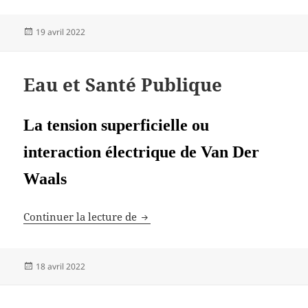
Publié
19 avril 2022
le
Eau et Santé Publique
L
a tension superficielle ou
interaction électrique de Van Der
Waals
Eau et Santé Publique
Continuer la lecture de
Publié
18 avril 2022
le