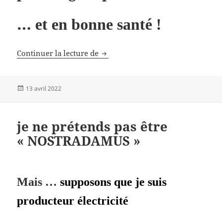
…
et en bonne santé !
Pourquoi les Amishs vivent plus 
Continuer la lecture de
Publié
13 avril 2022
le
je ne prétends pas être
« NOSTRADAMUS »
Mais …
supposons que je suis
producteur électricité