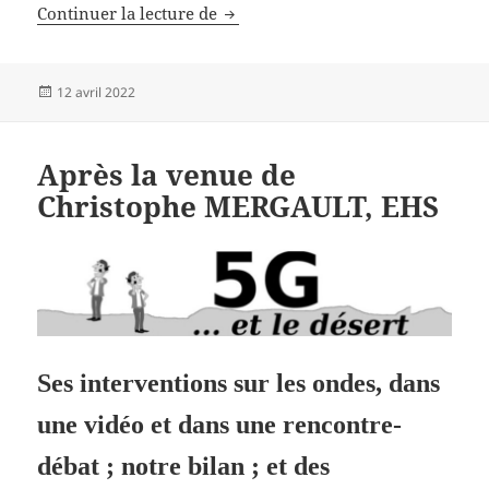
je ne prétends pas être « NOSTR
Continuer la lecture de
Publié
12 avril 2022
le
Après la venue de
Christophe MERGAULT, EHS
Ses interventions sur les ondes, dans
une vidéo et dans une rencontre-
débat ; notre bilan ; et des