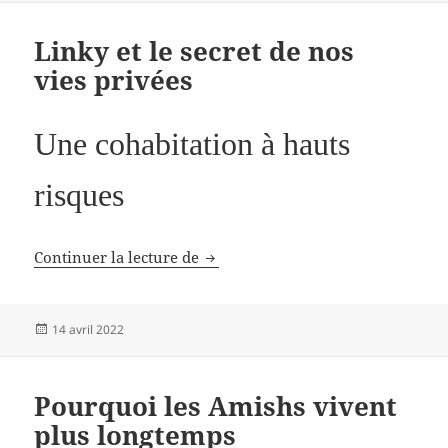
Linky et le secret de nos
vies privées
Une cohabitation à hauts
risques
Linky et le secret de nos vies priv
Continuer la lecture de
Publié
14 avril 2022
le
Pourquoi les Amishs vivent
plus longtemps