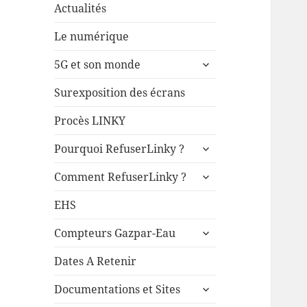
Actualités
Le numérique
ouvrir
5G et son monde
le
sous-
Surexposition des écrans
menu
Procès LINKY
ouvrir
Pourquoi RefuserLinky ?
le
ouvrir
sous-
Comment RefuserLinky ?
le
menu
sous-
EHS
menu
ouvrir
Compteurs Gazpar-Eau
le
sous-
Dates A Retenir
menu
ouvrir
Documentations et Sites
le