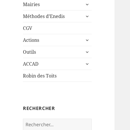
ouvrir
sous-
Mairies
le
menu
ouvrir
sous-
Méthodes d’Enedis
le
menu
sous-
CGV
menu
ouvrir
Actions
le
ouvrir
sous-
Outils
le
menu
ouvrir
sous-
ACCAD
le
menu
sous-
Robin des Toits
menu
RECHERCHER
Rechercher :