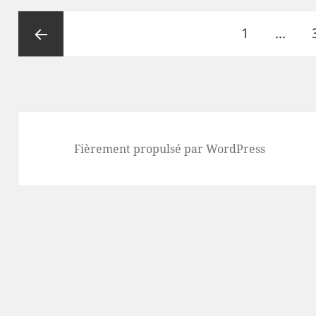
Pagination
Page
1
…
des
publications
Page
précédente
Fièrement propulsé par WordPress