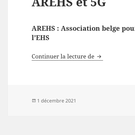
AREHS et 5G
AREHS : Association belge pou
l’EHS
AREHS et 5G
Continuer la lecture de
Publié
1 décembre 2021
le