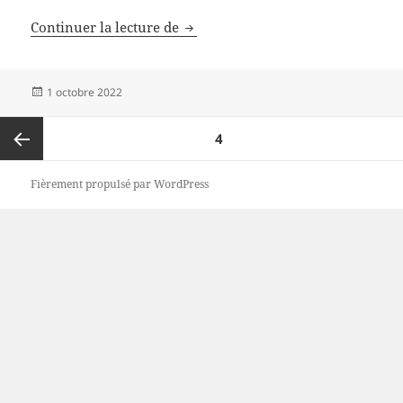
Ne plus confondre sobriété et aust
Continuer la lecture de
Publié
1 octobre 2022
le
Pagination
PAGE
4
des
publications
Page
Fièrement propulsé par WordPress
précédente