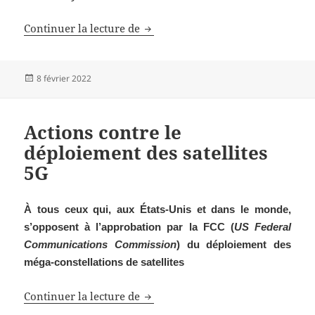
Après l’abandon d’Enedis en cassa
Continuer la lecture de
Publié
8 février 2022
le
Actions contre le
déploiement des satellites
5G
À tous ceux qui, aux États-Unis et dans le monde,
s’opposent à l’approbation par la FCC (
US Federal
Communications Commission
) du déploiement des
méga-constellations de satellites
Actions contre le déploiement des 
Continuer la lecture de