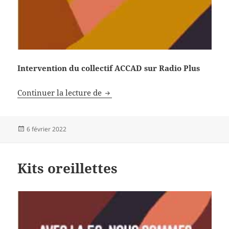
Intervention du collectif ACCAD sur Radio Plus
Non aux antennes 5G à Courcelles
Continuer la lecture de
Publié
6 février 2022
le
Kits oreillettes