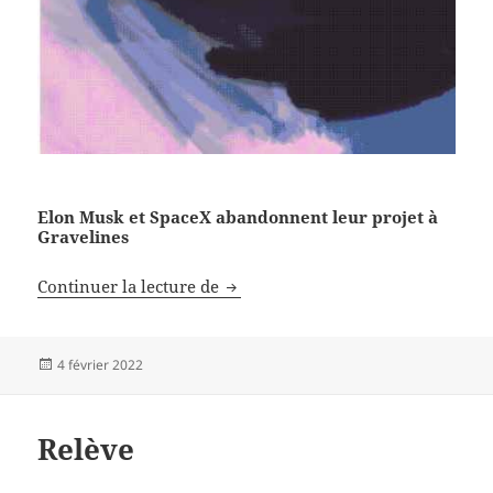
Elon Musk et SpaceX abandonnent leur projet à
Gravelines
Pas de Starlink à Gravelines et d
Continuer la lecture de
Publié
4 février 2022
le
Relève