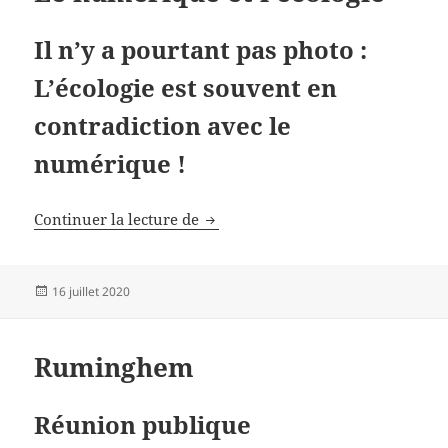
Il n’y a pourtant pas photo :
L’écologie est souvent en
contradiction avec le
numérique !
Le numérique et l’écologie
Continuer la lecture de
Publié
16 juillet 2020
le
Ruminghem
Réunion publique