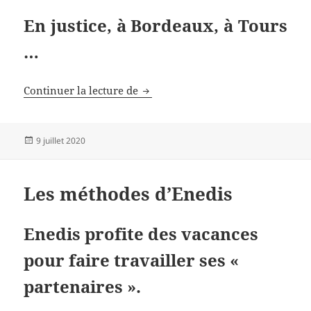
En justice, à Bordeaux, à Tours
…
Ça devrait bouger sur le front de 
Continuer la lecture de
Publié
9 juillet 2020
le
Les méthodes d’Enedis
Enedis profite des vacances
pour faire travailler ses «
partenaires ».