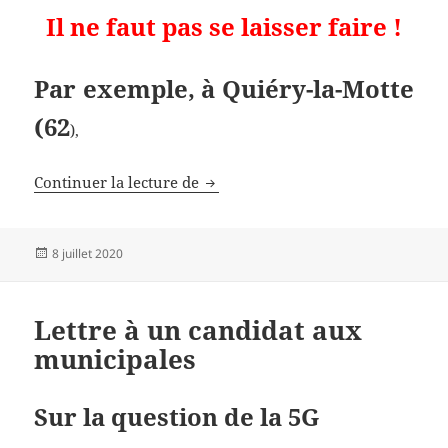
Il ne faut pas se laisser faire !
Par exemple, à Quiéry-la-Motte
(62
),
Les méthodes d’Enedis
Continuer la lecture de
Publié
8 juillet 2020
le
Lettre à un candidat aux
municipales
Sur la question de la 5G