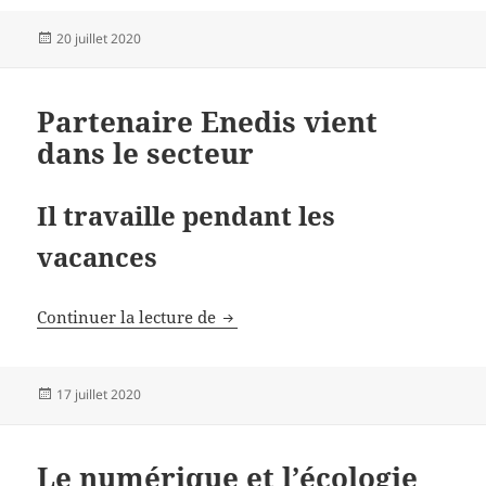
Publié
20 juillet 2020
le
Partenaire Enedis vient
dans le secteur
Il travaille pendant les
vacances
Partenaire Enedis vient dans le se
Continuer la lecture de
Publié
17 juillet 2020
le
Le numérique et l’écologie