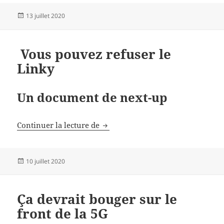
Publié
13 juillet 2020
le
Vous pouvez refuser le
Linky
Un document de next-up
Vous pouvez refuser le Linky
Continuer la lecture de
Publié
10 juillet 2020
le
Ça devrait bouger sur le
front de la 5G