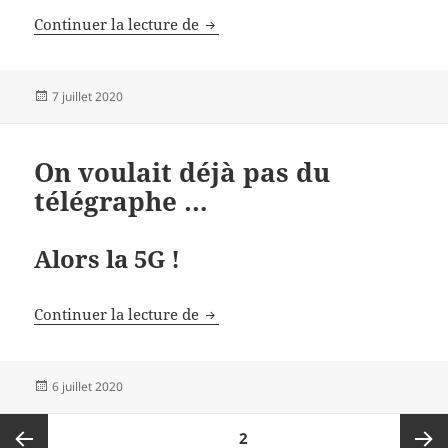
Lettre à un candidat aux municipa
Continuer la lecture de
Publié
7 juillet 2020
le
On voulait déjà pas du
télégraphe …
Alors la 5G !
On voulait déjà pas du télégraphe
Continuer la lecture de
Publié
6 juillet 2020
le
Pagination
PAGE
2