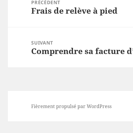
de
PRÉCÉDENT
Frais de relève à pied
l’article
Article
précédent :
SUIVANT
Comprendre sa facture d’
Article
suivant :
Fièrement propulsé par WordPress