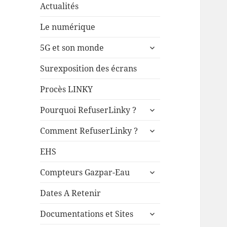
Actualités
Le numérique
ouvrir
5G et son monde
le
sous-
Surexposition des écrans
menu
Procès LINKY
ouvrir
Pourquoi RefuserLinky ?
le
ouvrir
sous-
Comment RefuserLinky ?
le
menu
sous-
EHS
menu
ouvrir
Compteurs Gazpar-Eau
le
sous-
Dates A Retenir
menu
ouvrir
Documentations et Sites
le