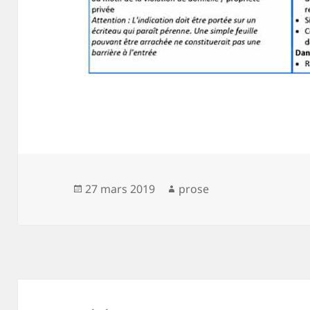
Publié
Auteur
27 mars 2019
prose
le
Navigation