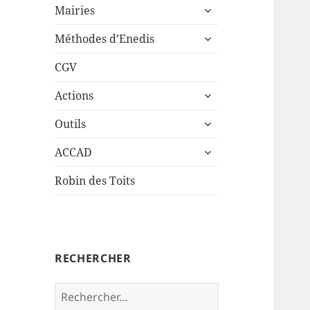
ouvrir
sous-
Mairies
le
menu
ouvrir
sous-
Méthodes d’Enedis
le
menu
sous-
CGV
menu
ouvrir
Actions
le
ouvrir
sous-
Outils
le
menu
ouvrir
sous-
ACCAD
le
menu
sous-
Robin des Toits
menu
RECHERCHER
Rechercher :