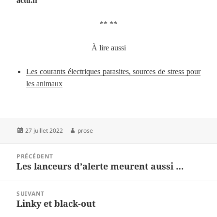
actu.fr
** **
À lire aussi
Les courants électriques parasites, sources de stress pour
les animaux
Publié
Auteur
27 juillet 2022
prose
le
Navigation
PRÉCÉDENT
de
Les lanceurs d’alerte meurent aussi …
Article
l’article
précédent :
SUIVANT
Linky et black-out
Article
suivant :