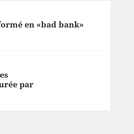
formé en «bad bank»
es
urée par