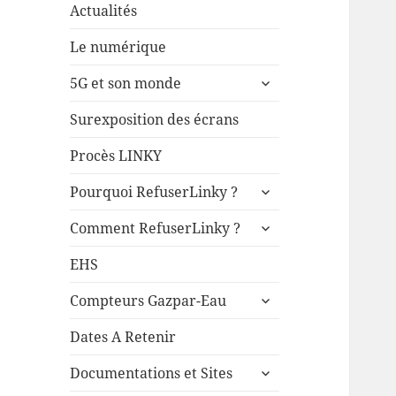
Actualités
Le numérique
ouvrir
5G et son monde
le
sous-
Surexposition des écrans
menu
Procès LINKY
ouvrir
Pourquoi RefuserLinky ?
le
ouvrir
sous-
Comment RefuserLinky ?
le
menu
sous-
EHS
menu
ouvrir
Compteurs Gazpar-Eau
le
sous-
Dates A Retenir
menu
ouvrir
Documentations et Sites
le