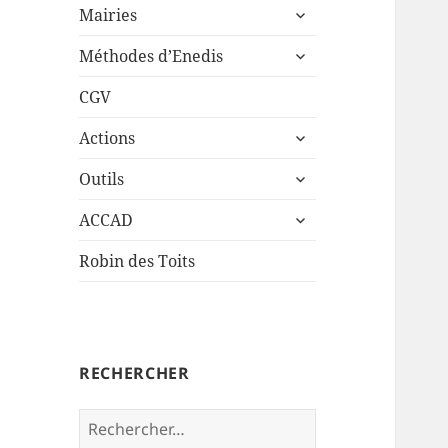
ouvrir
sous-
Mairies
le
menu
ouvrir
sous-
Méthodes d’Enedis
le
menu
sous-
CGV
menu
ouvrir
Actions
le
ouvrir
sous-
Outils
le
menu
ouvrir
sous-
ACCAD
le
menu
sous-
Robin des Toits
menu
RECHERCHER
Rechercher :