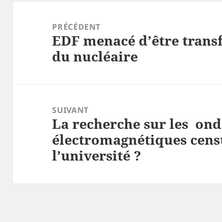
Navigation
de
PRÉCÉDENT
EDF menacé d’être trans
l’article
Article
du nucléaire
précédent :
SUIVANT
La recherche sur les ond
Article
électromagnétiques cens
suivant :
l’université ?