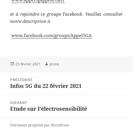
et à rejoindre ce groupe Facebook. Veuillez consulter
notre description à
www.facebook.com/groups/Appel5GA
Publié
Auteur
23 février 2021
prose
le
Navigation
PRÉCÉDENT
de
Infos 5G du 22 février 2021
Article
l’article
précédent :
SUIVANT
Etude sur l’électrosensibilité
Article
suivant :
Fièrement propulsé par WordPress