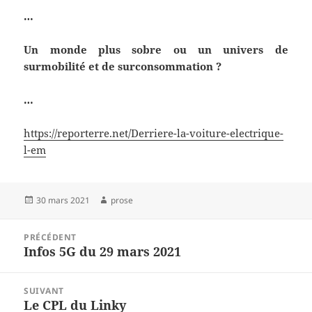
…
Un monde plus sobre ou un univers de
surmobilité et de surconsommation ?
…
https://reporterre.net/Derriere-la-voiture-electrique-
l-em
Publié
Auteur
30 mars 2021
prose
le
Navigation
PRÉCÉDENT
de
Infos 5G du 29 mars 2021
Article
l’article
précédent :
SUIVANT
Le CPL du Linky
Article