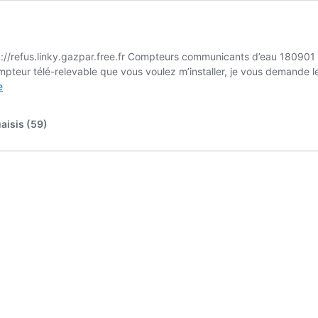
ttp://refus.linky.gazpar.free.fr Compteurs communicants d’eau 1
mpteur télé-relevable que vous voulez m’installer, je vous demande l
Pourquoi
e
refuser
?
aisis (59)