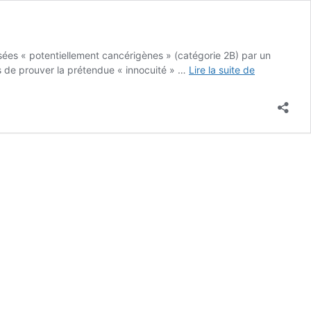
ssées « potentiellement cancérigènes » (catégorie 2B) par un
Ondes
s de prouver la prétendue « innocuité » …
Lire la suite de
et
santé